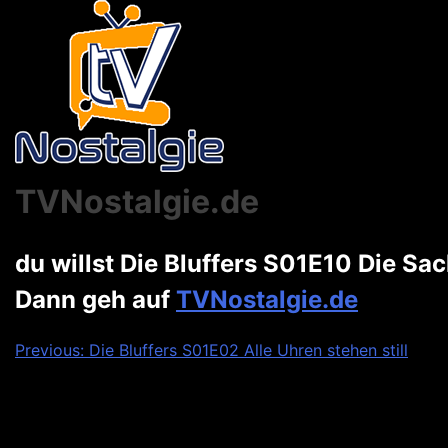
TVNostalgie.de
du willst Die Bluffers S01E10 Die Sa
Dann geh auf
TVNostalgie.de
Beitragsnavigation
Previous:
Die Bluffers S01E02 Alle Uhren stehen still