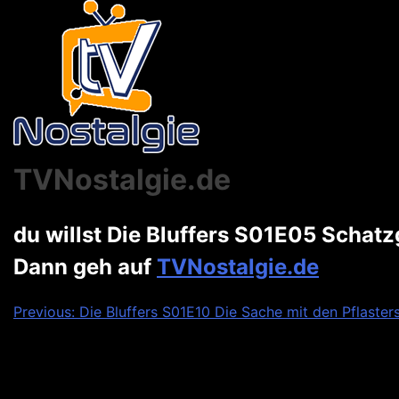
TVNostalgie.de
du willst Die Bluffers S01E05 Schat
Dann geh auf
TVNostalgie.de
Beitragsnavigation
Previous:
Die Bluffers S01E10 Die Sache mit den Pflaster