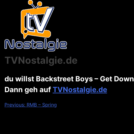
TVNostalgie.de
du willst Backstreet Boys – Get Dow
Dann geh auf
TVNostalgie.de
Beitragsnavigation
Previous:
RMB – Spring