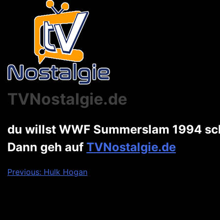
TVNostalgie.de
du willst WWF Summerslam 1994 s
Dann geh auf
TVNostalgie.de
Beitragsnavigation
Previous:
Hulk Hogan