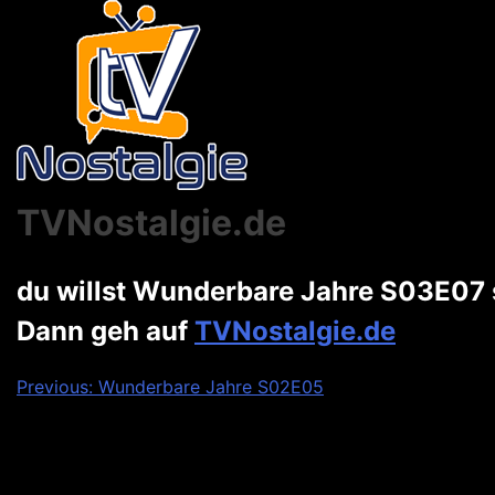
TVNostalgie.de
du willst Wunderbare Jahre S03E07
Dann geh auf
TVNostalgie.de
Beitragsnavigation
Previous:
Wunderbare Jahre S02E05