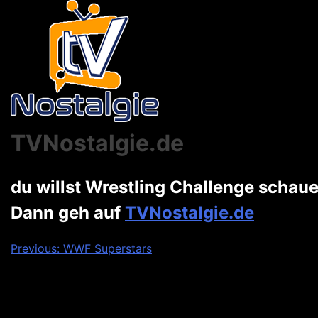
TVNostalgie.de
du willst Wrestling Challenge schau
Dann geh auf
TVNostalgie.de
Beitragsnavigation
Previous:
WWF Superstars