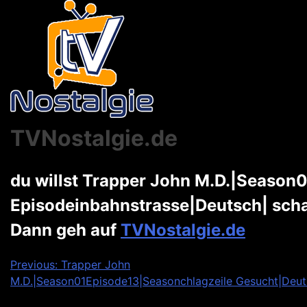
TVNostalgie.de
du willst Trapper John M.D.|Season0
Episodeinbahnstrasse|Deutsch| sch
Dann geh auf
TVNostalgie.de
Beitragsnavigation
Previous:
Trapper John
M.D.|Season01Episode13|Seasonchlagzeile Gesucht|Deut