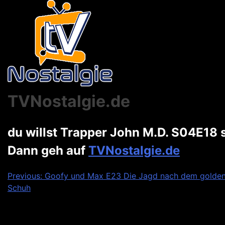
TVNostalgie.de
du willst Trapper John M.D. S04E18
Dann geh auf
TVNostalgie.de
Beitragsnavigation
Previous:
Goofy und Max E23 Die Jagd nach dem golde
Schuh