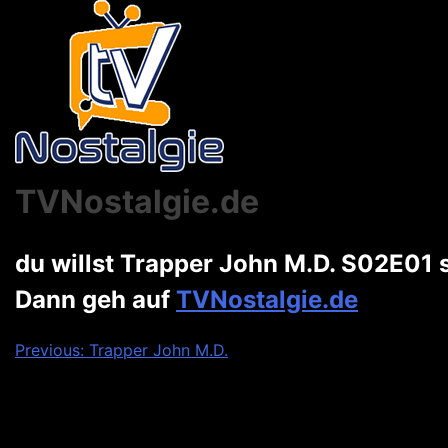
TVNostalgie.de
du willst Trapper John M.D. S02E01
Dann geh auf
TVNostalgie.de
Beitragsnavigation
Previous:
Trapper John M.D.