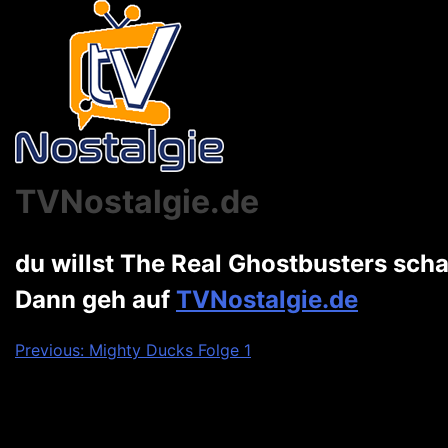
TVNostalgie.de
du willst The Real Ghostbusters sch
Dann geh auf
TVNostalgie.de
Beitragsnavigation
Previous:
Mighty Ducks Folge 1