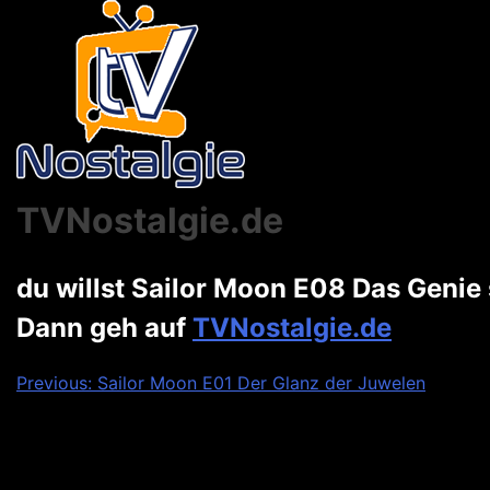
TVNostalgie.de
du willst Sailor Moon E08 Das Geni
Dann geh auf
TVNostalgie.de
Beitragsnavigation
Previous:
Sailor Moon E01 Der Glanz der Juwelen