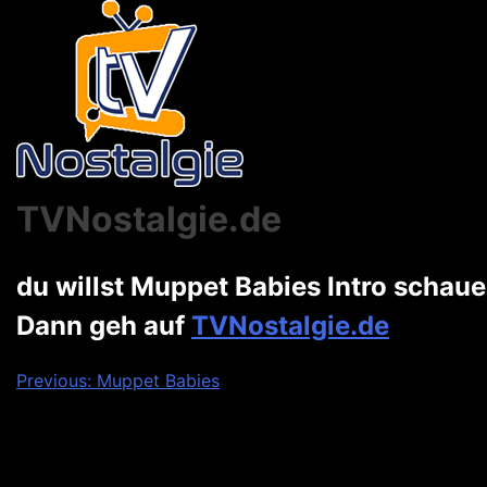
TVNostalgie.de
du willst Muppet Babies Intro schau
Dann geh auf
TVNostalgie.de
Beitragsnavigation
Previous:
Muppet Babies