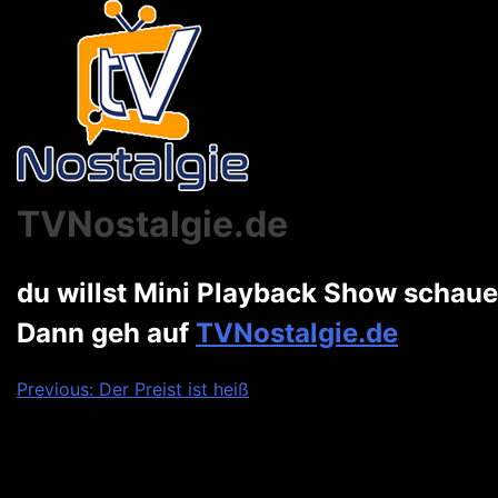
TVNostalgie.de
du willst Mini Playback Show schau
Dann geh auf
TVNostalgie.de
Beitragsnavigation
Previous:
Der Preist ist heiß