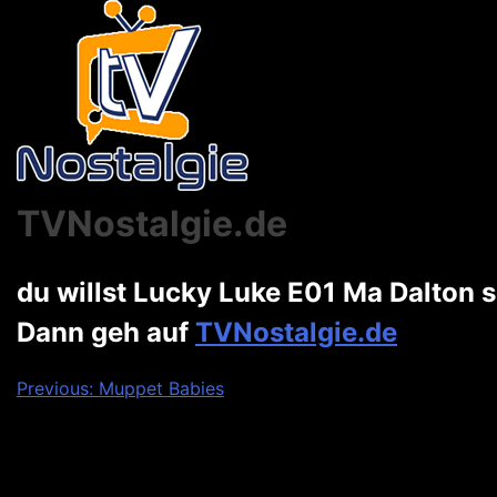
TVNostalgie.de
du willst Lucky Luke E01 Ma Dalton
Dann geh auf
TVNostalgie.de
Beitragsnavigation
Previous:
Muppet Babies