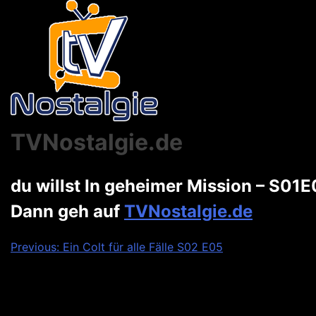
TVNostalgie.de
du willst In geheimer Mission – S01
Dann geh auf
TVNostalgie.de
Beitragsnavigation
Previous:
Ein Colt für alle Fälle S02 E05