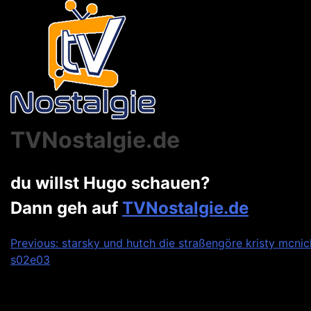
TVNostalgie.de
du willst Hugo schauen?
Dann geh auf
TVNostalgie.de
Beitragsnavigation
Previous:
starsky und hutch die straßengöre kristy mcnic
s02e03