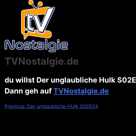
TVNostalgie.de
du willst Der unglaubliche Hulk S02
Dann geh auf
TVNostalgie.de
Beitragsnavigation
Previous:
Der unglaubliche HUlk S02E04