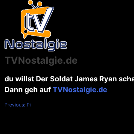
TVNostalgie.de
du willst Der Soldat James Ryan sc
Dann geh auf
TVNostalgie.de
Beitragsnavigation
Previous:
Pi