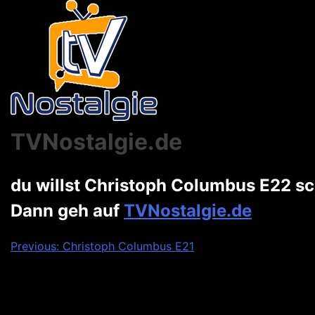
TVNostalgie.de
du willst Christoph Columbus E22 s
Dann geh auf
TVNostalgie.de
Beitragsnavigation
Previous:
Christoph Columbus E21