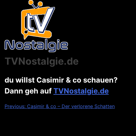
TVNostalgie.de
du willst Casimir & co schauen?
Dann geh auf
TVNostalgie.de
Beitragsnavigation
Previous:
Casimir & co – Der verlorene Schatten