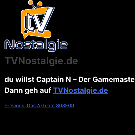
TVNostalgie.de
du willst Captain N – Der Gamemast
Dann geh auf
TVNostalgie.de
Beitragsnavigation
Previous:
Das A-Team S03E09